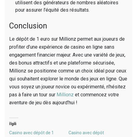
utilisent des générateurs de nombres aléatoires
pour assurer l’équité des résultats.
Conclusion
Le dépôt de 1 euro sur Millionz permet aux joueurs de
profiter d’une expérience de casino en ligne sans
engagement financier majeur. Avec une variété de jeux,
des bonus attractifs et une plateforme sécurisée,
Millionz se positionne comme un choix idéal pour ceux
qui souhaitent explorer le monde des jeux en ligne. Que
vous soyez un joueur novice ou expérimenté, n’hésitez
pas à faire un tour sur
Millionz
et commencez votre
aventure de jeu dès aujourd’hui !
İlgili
Casino avec dépôt de 1
Casino avec dépôt