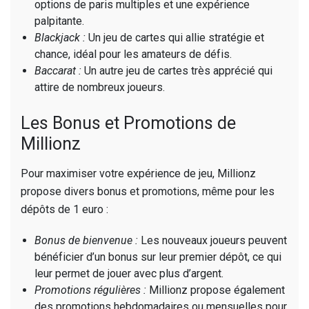
options de paris multiples et une expérience
palpitante.
Blackjack :
Un jeu de cartes qui allie stratégie et
chance, idéal pour les amateurs de défis.
Baccarat :
Un autre jeu de cartes très apprécié qui
attire de nombreux joueurs.
Les Bonus et Promotions de
Millionz
Pour maximiser votre expérience de jeu, Millionz
propose divers bonus et promotions, même pour les
dépôts de 1 euro :
Bonus de bienvenue :
Les nouveaux joueurs peuvent
bénéficier d’un bonus sur leur premier dépôt, ce qui
leur permet de jouer avec plus d’argent.
Promotions régulières :
Millionz propose également
des promotions hebdomadaires ou mensuelles pour