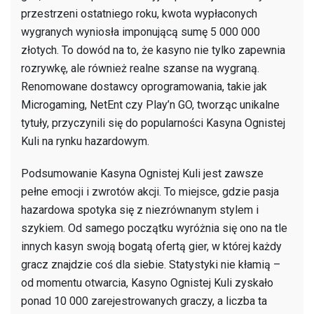
przestrzeni ostatniego roku, kwota wypłaconych
wygranych wyniosła imponującą sumę 5 000 000
złotych. To dowód na to, że kasyno nie tylko zapewnia
rozrywkę, ale również realne szanse na wygraną.
Renomowane dostawcy oprogramowania, takie jak
Microgaming, NetEnt czy Play’n GO, tworząc unikalne
tytuły, przyczynili się do popularności Kasyna Ognistej
Kuli na rynku hazardowym.
Podsumowanie Kasyna Ognistej Kuli jest zawsze
pełne emocji i zwrotów akcji. To miejsce, gdzie pasja
hazardowa spotyka się z niezrównanym stylem i
szykiem. Od samego początku wyróżnia się ono na tle
innych kasyn swoją bogatą ofertą gier, w której każdy
gracz znajdzie coś dla siebie. Statystyki nie kłamią –
od momentu otwarcia, Kasyno Ognistej Kuli zyskało
ponad 10 000 zarejestrowanych graczy, a liczba ta