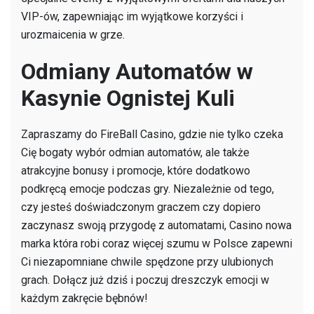
VIP-ów, zapewniając im wyjątkowe korzyści i
urozmaicenia w grze.
Odmiany Automatów w
Kasynie Ognistej Kuli
Zapraszamy do FireBall Casino, gdzie nie tylko czeka
Cię bogaty wybór odmian automatów, ale także
atrakcyjne bonusy i promocje, które dodatkowo
podkręcą emocje podczas gry. Niezależnie od tego,
czy jesteś doświadczonym graczem czy dopiero
zaczynasz swoją przygodę z automatami, Casino nowa
marka która robi coraz więcej szumu w Polsce zapewni
Ci niezapomniane chwile spędzone przy ulubionych
grach. Dołącz już dziś i poczuj dreszczyk emocji w
każdym zakręcie bębnów!