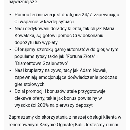
najważniejsze.
Pomoc techniczna jest dostępna 24/7, zapewniając
Ci wsparcie w każdej sytuacji.
Nasi dedykowani doradcy klienta, takich jak Maria
Kowalska, są gotowi pomóc Ci w dokonaniu
depozytu lub wypłaty.
Oferujemy szeroką gamę automatów do gier, w tym
popularne tytuły takie jak “Fortuna Złota” i
“Diamentowe Szaleństwo”.
Nasi krupierzy na żywo, tacy jak Adam Nowak,
zapewniają emocjonujące doświadczenie podczas
gier stołowych.
Dział promocji i bonusów stale przygotowuje
ciekawe oferty, takie jak bonus powitalny w
wysokości 200% na pierwszy depozyt.
Zapraszamy do skorzystania z naszej obsługi klienta w
renomowanym Kasynie Ognistej Kuli. Jesteśmy dumni