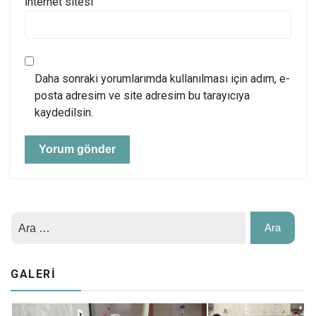
İnternet sitesi
Daha sonraki yorumlarımda kullanılması için adım, e-
posta adresim ve site adresim bu tarayıcıya
kaydedilsin.
GALERI