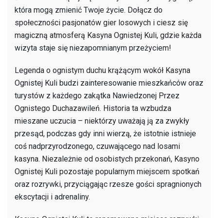
Wielkoczyń
która mogą zmienić Twoje życie. Dołącz do
Nawiedzon
społeczności pasjonatów gier losowych i ciesz się
Przez
magiczną atmosferą Kasyna Ognistej Kuli, gdzie każda
Ognistego
wizyta staje się niezapomnianym przeżyciem!
Duchazawil
Legenda o ognistym duchu krążącym wokół Kasyna
Ognistej Kuli budzi zainteresowanie mieszkańców oraz
turystów z każdego zakątka Nawiedzonej Przez
Ognistego Duchazawileń. Historia ta wzbudza
mieszane uczucia – niektórzy uważają ją za zwykły
przesąd, podczas gdy inni wierzą, że istotnie istnieje
coś nadprzyrodzonego, czuwającego nad losami
kasyna. Niezależnie od osobistych przekonań, Kasyno
Ognistej Kuli pozostaje popularnym miejscem spotkań
oraz rozrywki, przyciągając rzesze gości spragnionych
ekscytacji i adrenaliny.