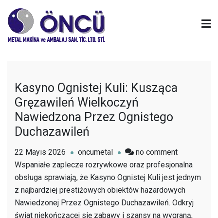
Skip
to
content
Öncü Metal Makina
Öncü Metal Makina
Kasyno Ognistej Kuli: Kusząca
Gręzawileń Wielkoczyń
Nawiedzona Przez Ognistego
Duchazawileń
on
22 Mayıs 2026
oncumetal
no comment
Kasyno
Wspaniałe zaplecze rozrywkowe oraz profesjonalna
Ognistej
obsługa sprawiają, że Kasyno Ognistej Kuli jest jednym
Kuli:
z najbardziej prestiżowych obiektów hazardowych
Kusząca
Nawiedzonej Przez Ognistego Duchazawileń. Odkryj
Gręzawileń
świat niekończącej się zabawy i szansy na wygraną,