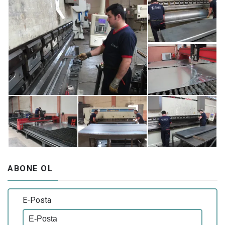
ABONE OL
E-Posta