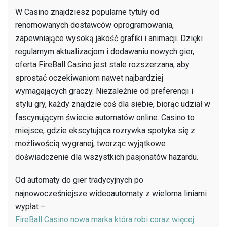
W Casino znajdziesz popularne tytuły od
renomowanych dostawców oprogramowania,
zapewniające wysoką jakość grafiki i animacji. Dzięki
regularnym aktualizacjom i dodawaniu nowych gier,
oferta FireBall Casino jest stale rozszerzana, aby
sprostać oczekiwaniom nawet najbardziej
wymagających graczy. Niezależnie od preferencji i
stylu gry, każdy znajdzie coś dla siebie, biorąc udział w
fascynującym świecie automatów online. Casino to
miejsce, gdzie ekscytująca rozrywka spotyka się z
możliwością wygranej, tworząc wyjątkowe
doświadczenie dla wszystkich pasjonatów hazardu.
Od automaty do gier tradycyjnych po
najnowocześniejsze wideoautomaty z wieloma liniami
wypłat –
FireBall Casino nowa marka która robi coraz więcej