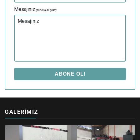
Mesajınız
(zorunlu değildir)
GALERIMIZ