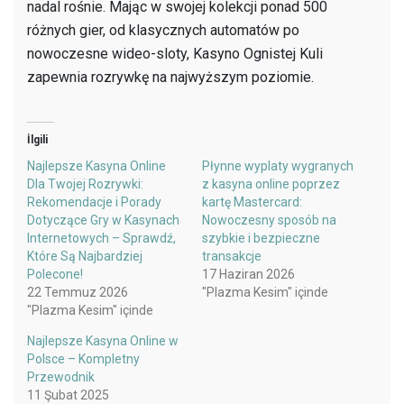
nadal rośnie. Mając w swojej kolekcji ponad 500
różnych gier, od klasycznych automatów po
nowoczesne wideo-sloty, Kasyno Ognistej Kuli
zapewnia rozrywkę na najwyższym poziomie.
İlgili
Najlepsze Kasyna Online
Płynne wyplaty wygranych
Dla Twojej Rozrywki:
z kasyna online poprzez
Rekomendacje i Porady
kartę Mastercard:
Dotyczące Gry w Kasynach
Nowoczesny sposób na
Internetowych – Sprawdź,
szybkie i bezpieczne
Które Są Najbardziej
transakcje
Polecone!
17 Haziran 2026
22 Temmuz 2026
"Plazma Kesim" içinde
"Plazma Kesim" içinde
Najlepsze Kasyna Online w
Polsce – Kompletny
Przewodnik
11 Şubat 2025