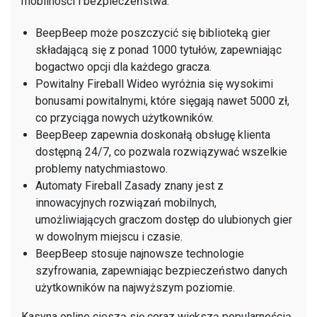
mobilności i bezpieczeństwa.
BeepBeep może poszczycić się biblioteką gier
składającą się z ponad 1000 tytułów, zapewniając
bogactwo opcji dla każdego gracza.
Powitalny Fireball Wideo wyróżnia się wysokimi
bonusami powitalnymi, które sięgają nawet 5000 zł,
co przyciąga nowych użytkowników.
BeepBeep zapewnia doskonałą obsługę klienta
dostępną 24/7, co pozwala rozwiązywać wszelkie
problemy natychmiastowo.
Automaty Fireball Zasady znany jest z
innowacyjnych rozwiązań mobilnych,
umożliwiających graczom dostęp do ulubionych gier
w dowolnym miejscu i czasie.
BeepBeep stosuje najnowsze technologie
szyfrowania, zapewniając bezpieczeństwo danych
użytkowników na najwyższym poziomie.
Kasyna online cieszą się coraz większą popularnością