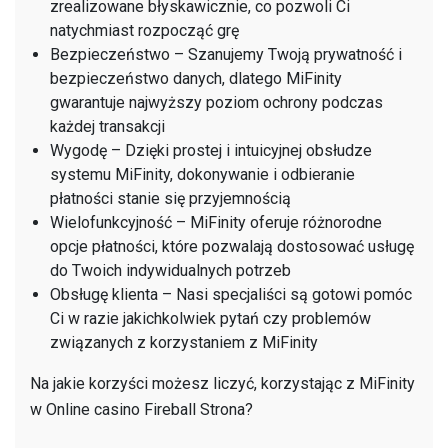
zrealizowane błyskawicznie, co pozwoli Ci
natychmiast rozpocząć grę
Bezpieczeństwo – Szanujemy Twoją prywatność i
bezpieczeństwo danych, dlatego MiFinity
gwarantuje najwyższy poziom ochrony podczas
każdej transakcji
Wygodę – Dzięki prostej i intuicyjnej obsłudze
systemu MiFinity, dokonywanie i odbieranie
płatności stanie się przyjemnością
Wielofunkcyjność – MiFinity oferuje różnorodne
opcje płatności, które pozwalają dostosować usługę
do Twoich indywidualnych potrzeb
Obsługę klienta – Nasi specjaliści są gotowi pomóc
Ci w razie jakichkolwiek pytań czy problemów
związanych z korzystaniem z MiFinity
Na jakie korzyści możesz liczyć, korzystając z MiFinity
w Online casino Fireball Strona?