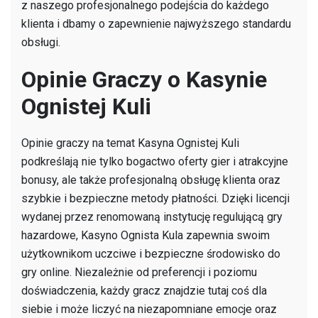
z naszego profesjonalnego podejścia do każdego
klienta i dbamy o zapewnienie najwyższego standardu
obsługi.
Opinie Graczy o Kasynie
Ognistej Kuli
Opinie graczy na temat Kasyna Ognistej Kuli
podkreślają nie tylko bogactwo oferty gier i atrakcyjne
bonusy, ale także profesjonalną obsługę klienta oraz
szybkie i bezpieczne metody płatności. Dzięki licencji
wydanej przez renomowaną instytucję regulującą gry
hazardowe, Kasyno Ognista Kula zapewnia swoim
użytkownikom uczciwe i bezpieczne środowisko do
gry online. Niezależnie od preferencji i poziomu
doświadczenia, każdy gracz znajdzie tutaj coś dla
siebie i może liczyć na niezapomniane emocje oraz