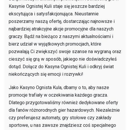
Kasynie Ognistej Kuli staje się jeszcze bardziej
ekscytująca i satysfakcjonująca. Nieustannie
poszerzamy naszą ofertę, dostarczając najnowsze i
najbardziej atrakcyjne akcje promocyjne dla naszych
graczy. Bądź na bieżąco z naszymi aktualnościami i
bierz udział w wyjątkowych promocjach, które
pozwalają Ci zwiększyć swoje szanse na wygraną oraz
cieszyć się grą w sposób, jakiego nie doświadczyłeś
dotąd. Dołącz do Kasyna Ognistej Kuli i odkryj świat
niekończących się emocji i rozrywki!
Jako Kasyno Ognista Kula, dbamy o to, aby nasze
promocje trafiały w oczekiwania każdego gracza.
Dlatego przygotowaliśmy również dedykowane oferty
dla fanów różnorodnych gier hazardowych. Niezależnie
czy preferujesz automaty, gry stołowe czy zakłady
sportowe, u nas zawsze znajdziesz coś specjalnego