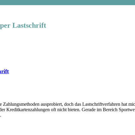
per Lastschrift
rift
ele Zahlungsmethoden ausprobiert, doch das Lastschriftverfahren hat mi
er Kreditkartenzahlungen oft nicht bieten. Gerade im Bereich Sportwett
.