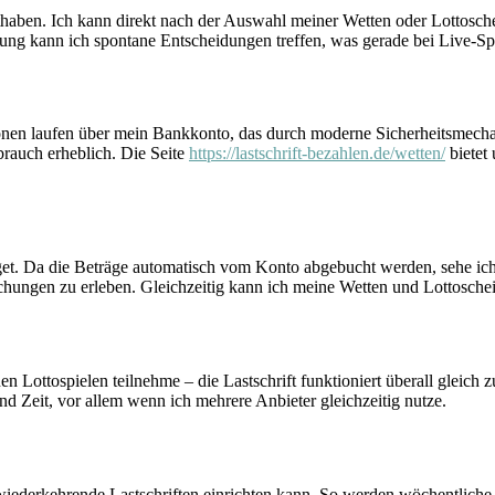
uthaben. Ich kann direkt nach der Auswahl meiner Wetten oder Lottosch
ung kann ich spontane Entscheidungen treffen, was gerade bei Live-Spor
tionen laufen über mein Bankkonto, das durch moderne Sicherheitsmecha
brauch erheblich. Die Seite
https://lastschrift-bezahlen.de/wetten/
bietet
dget. Da die Beträge automatisch vom Konto abgebucht werden, sehe ich 
ngen zu erleben. Gleichzeitig kann ich meine Wetten und Lottoschein
n Lottospielen teilnehme – die Lastschrift funktioniert überall gleich 
und Zeit, vor allem wenn ich mehrere Anbieter gleichzeitig nutze.
ch wiederkehrende Lastschriften einrichten kann. So werden wöchentliche