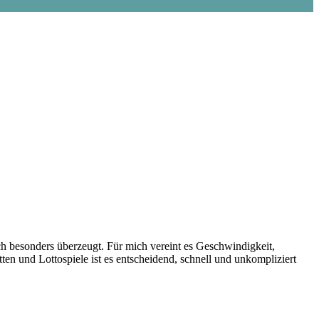
ch besonders überzeugt. Für mich vereint es Geschwindigkeit,
en und Lottospiele ist es entscheidend, schnell und unkompliziert