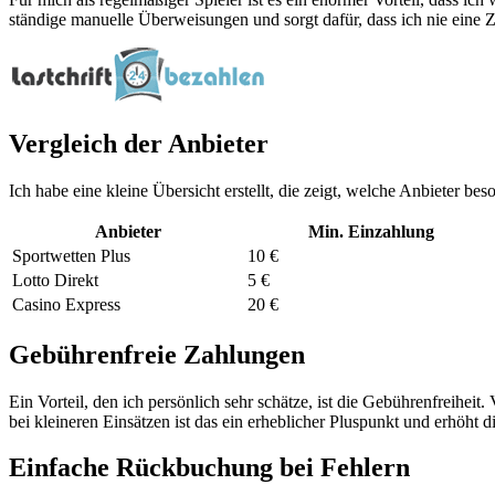
ständige manuelle Überweisungen und sorgt dafür, dass ich nie eine Zi
Vergleich der Anbieter
Ich habe eine kleine Übersicht erstellt, die zeigt, welche Anbieter b
Anbieter
Min. Einzahlung
Sportwetten Plus
10 €
Lotto Direkt
5 €
Casino Express
20 €
Gebührenfreie Zahlungen
Ein Vorteil, den ich persönlich sehr schätze, ist die Gebührenfreiheit
bei kleineren Einsätzen ist das ein erheblicher Pluspunkt und erhöht d
Einfache Rückbuchung bei Fehlern