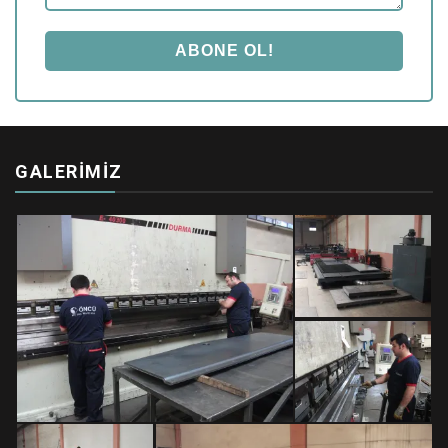
GALERIMIZ