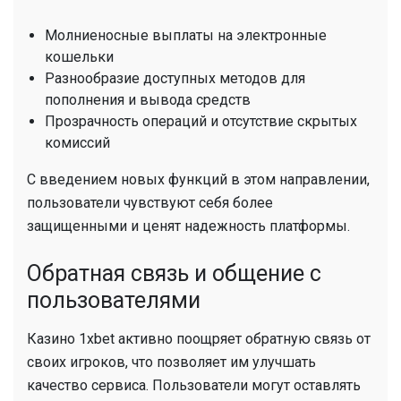
Молниеносные выплаты на электронные
кошельки
Разнообразие доступных методов для
пополнения и вывода средств
Прозрачность операций и отсутствие скрытых
комиссий
С введением новых функций в этом направлении,
пользователи чувствуют себя более
защищенными и ценят надежность платформы.
Обратная связь и общение с
пользователями
Казино 1xbet активно поощряет обратную связь от
своих игроков, что позволяет им улучшать
качество сервиса. Пользователи могут оставлять