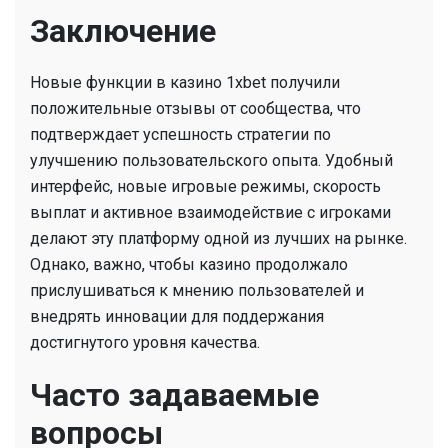
Заключение
Новые функции в казино 1xbet получили
положительные отзывы от сообщества, что
подтверждает успешность стратегии по
улучшению пользовательского опыта. Удобный
интерфейс, новые игровые режимы, скорость
выплат и активное взаимодействие с игроками
делают эту платформу одной из лучших на рынке.
Однако, важно, чтобы казино продолжало
прислушиваться к мнению пользователей и
внедрять инновации для поддержания
достигнутого уровня качества.
Часто задаваемые
вопросы