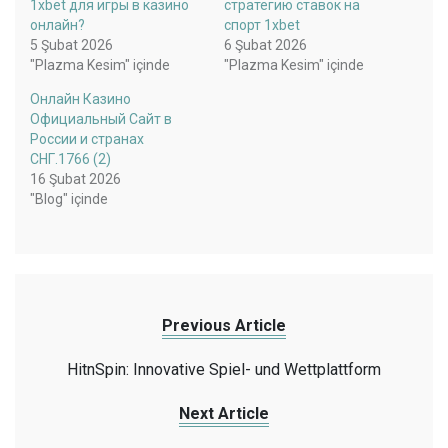
1xbet для игры в казино
стратегию ставок на
онлайн?
спорт 1xbet
5 Şubat 2026
6 Şubat 2026
"Plazma Kesim" içinde
"Plazma Kesim" içinde
Онлайн Казино
Официальный Сайт в
России и странах
СНГ.1766 (2)
16 Şubat 2026
"Blog" içinde
Previous Article
HitnSpin: Innovative Spiel- und Wettplattform
Next Article