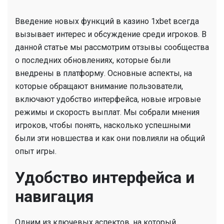
1xbet
Введение новых функций в казино 1xbet всегда
вызывает интерес и обсуждение среди игроков. В
данной статье мы рассмотрим отзывы сообщества
о последних обновлениях, которые были
внедрены в платформу. Основные аспекты, на
которые обращают внимание пользователи,
включают удобство интерфейса, новые игровые
режимы и скорость выплат. Мы собрали мнения
игроков, чтобы понять, насколько успешными
были эти новшества и как они повлияли на общий
опыт игры.
Удобство интерфейса и
навигация
Одним из ключевых аспектов, на который