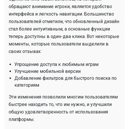
обращают внимание игроки, является удобство
интерфейса и легкость навигации. Большинство
пользователей отметили, что обновленный дизайн
стал более интуитивным, а основные функции
теперь доступны в один-два клика. Вот некоторые
моменты, которые пользователи выделили в
своих отзывах:
Упрощение доступа к любимым играм
Улучшение мобильной версии
Добавление фильтров для быстрого поиска по
категориям
Эти изменения позволили многим пользователям
быстрее находить то, что им нужно, и улучшили
общую удовлетворенность от использования
платформы.